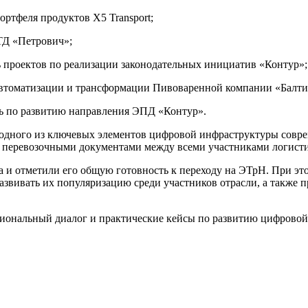
ртфеля продуктов X5 Transport;
ТД «Петрович»;
 проектов по реализации законодательных инициатив «Контур»;
автоматизации и трансформации Пивоваренной компании «Балти
ь по развитию направления ЭПД «Контур».
 одного из ключевых элементов цифровой инфраструктуры совр
 перевозочными документами между всеми участниками логисти
а и отметили его общую готовность к переходу на ЭТрН. При э
азвивать их популяризацию среди участников отрасли, а также 
сиональный диалог и практические кейсы по развитию цифровой