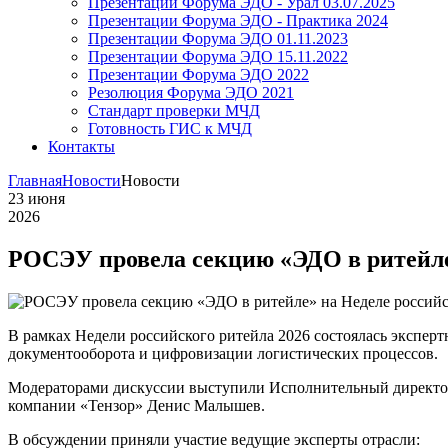
Презентации Форума ЭДО - Урал 03.07.2025
Презентации Форума ЭДО - Практика 2024
Презентации Форума ЭДО 01.11.2023
Презентации Форума ЭДО 15.11.2022
Презентации Форума ЭДО 2022
Резолюция Форума ЭДО 2021
Стандарт проверки МЧД
Готовность ГИС к МЧД
Контакты
Главная
Новости
Новости
23
июня
2026
РОСЭУ провела секцию «ЭДО в ритейле
В рамках Недели российского ритейла 2026 состоялась экспер
документооборота и цифровизации логистических процессов.
Модераторами дискуссии выступили Исполнительный директо
компании «Тензор» Денис Малышев.
В обсуждении приняли участие ведущие эксперты отрасли: